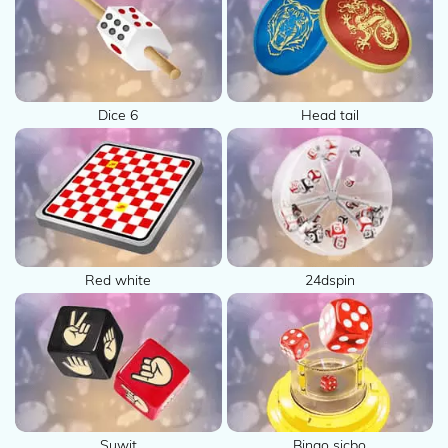
2021 ©
TOGEL88-
ASIA All
right
Dice 6
Head tail
reserved
Red white
24dspin
Suwit
Bingo sicbo