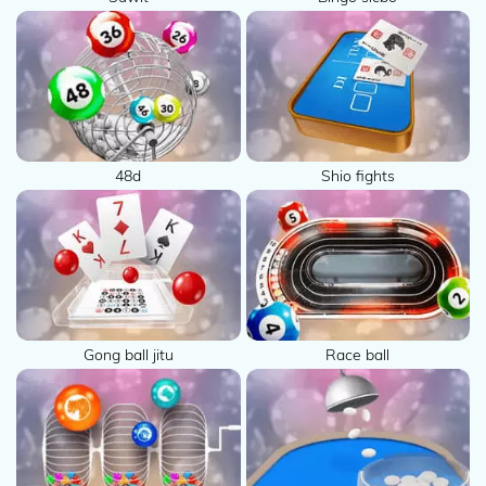
48d
Shio fights
Gong ball jitu
Race ball